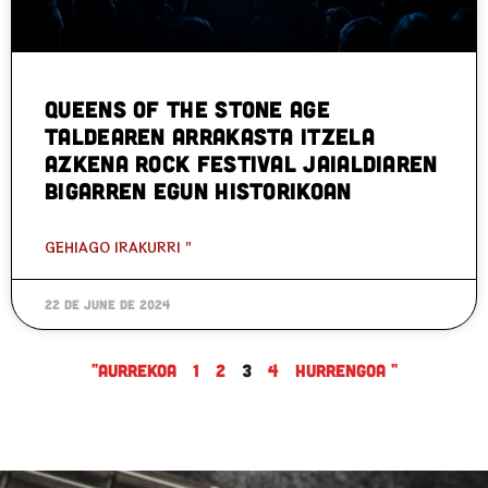
Queens Of The Stone Age
taldearen arrakasta itzela
Azkena Rock Festival jaialdiaren
bigarren egun historikoan
GEHIAGO IRAKURRI "
22 de June de 2024
"Aurrekoa
1
2
3
4
Hurrengoa "