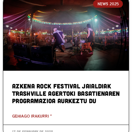
NEWS 2025
Azkena Rock Festival jaialdiak
Trashville agertoki basatienaren
programazioa aurkeztu du
GEHIAGO IRAKURRI "
17 de February de 2025