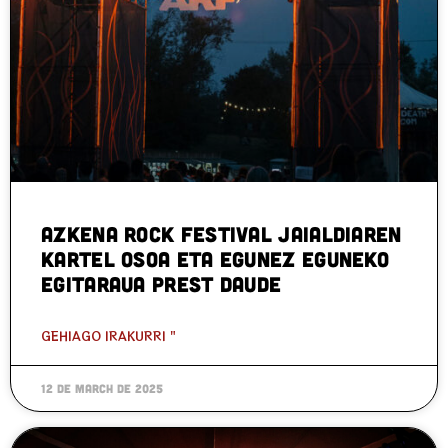
Azkena Rock Festival jaialdiaren
kartel osoa eta egunez eguneko
egitaraua prest daude
GEHIAGO IRAKURRI "
12 de March de 2025