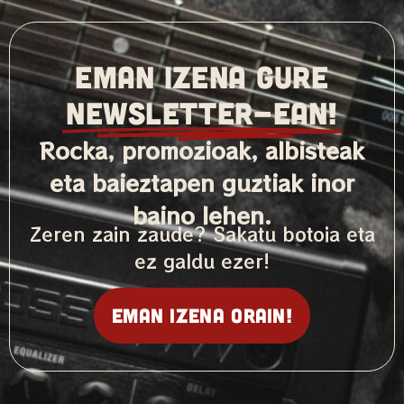
EMAN IZENA GURE
NEWSLETTER-ean!
Rocka, promozioak, albisteak
eta baieztapen guztiak inor
baino lehen.
Zeren zain zaude? Sakatu botoia eta
ez galdu ezer!
Eman izena orain!