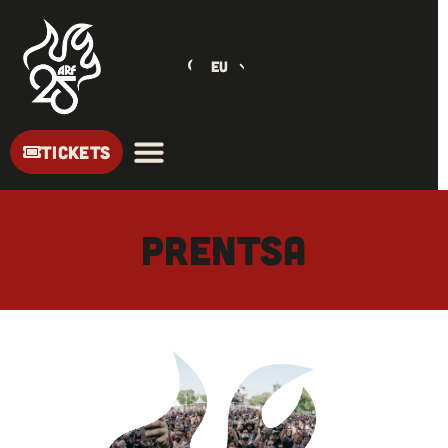
EU
TICKETS
Prentsa