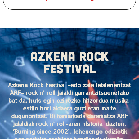
AZKENA ROCK
FESTIVAL
Azkena Rock Festival –edo zale leialenentzat
ARF– rock n’ roll jaialdi garrantzitsuenetako
bat da, huts egin ezinezko hitzordua musika-
estilo hori aldaera guztietan maite
dugunontzat. Bi hamarkada daramatza ARF
jaialdiak rock n’ roll-aren historia idazten,
‘Burning since 2002’, lehenengo ediziotik