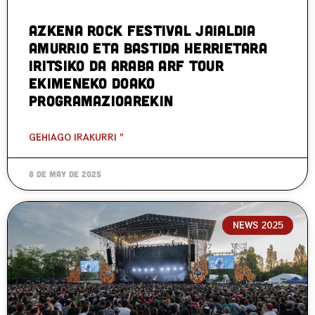
Azkena Rock Festival jaialdia
Amurrio eta Bastida herrietara
iritsiko da Araba ARF Tour
ekimeneko doako
programazioarekin
GEHIAGO IRAKURRI "
8 de May de 2025
NEWS 2025