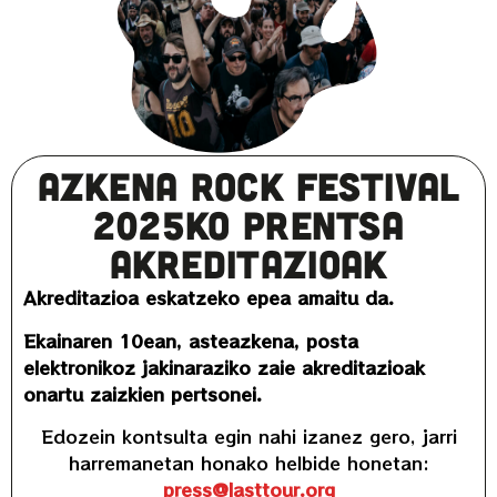
AZKENA ROCK FESTIVAL
2025KO PRENTSA
AKREDITAZIOAK
Akreditazioa eskatzeko epea amaitu da.
Ekainaren 10ean, asteazkena, posta
elektronikoz jakinaraziko zaie akreditazioak
onartu zaizkien pertsonei.
Edozein kontsulta egin nahi izanez gero, jarri
harremanetan honako helbide honetan:
press@lasttour.org