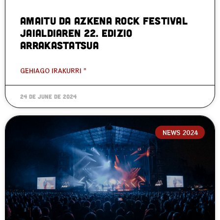
Amaitu da Azkena Rock Festival
jaialdiaren 22. edizio
arrakastatsua
GEHIAGO IRAKURRI "
24 de June de 2024
NEWS 2024