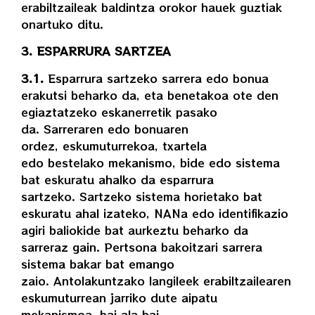
erabiltzaileak baldintza orokor hauek guztiak
onartuko ditu.
3. ESPARRURA SARTZEA
3.1.
Esparrura sartzeko sarrera edo bonua
erakutsi beharko da, eta benetakoa ote den
egiaztatzeko eskanerretik pasako
da. Sarreraren edo bonuaren
ordez, eskumuturrekoa, txartela
edo bestelako mekanismo, bide edo sistema
bat eskuratu ahalko da esparrura
sartzeko. Sartzeko sistema horietako bat
eskuratu ahal izateko, NANa edo identifikazio
agiri baliokide bat aurkeztu beharko da
sarreraz gain. Pertsona bakoitzari sarrera
sistema bakar bat emango
zaio. Antolakuntzako langileek erabiltzailearen
eskumuturrean jarriko dute aipatu
mekanismoa, bai ala bai.