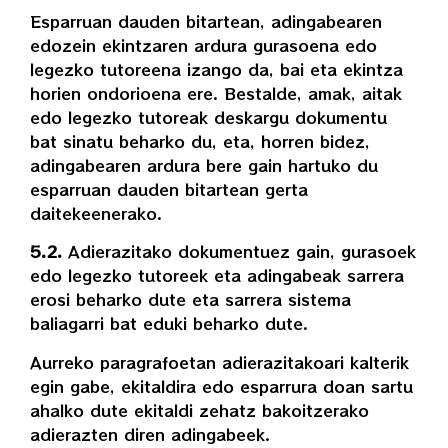
Esparruan dauden bitartean, adingabearen
edozein ekintzaren ardura gurasoena edo
legezko tutoreena izango da, bai eta ekintza
horien ondorioena ere. Bestalde, amak, aitak
edo legezko tutoreak deskargu dokumentu
bat sinatu beharko du, eta, horren bidez,
adingabearen ardura bere gain hartuko du
esparruan dauden bitartean gerta
daitekeenerako.
5.2.
Adierazitako dokumentuez gain, gurasoek
edo legezko tutoreek eta adingabeak sarrera
erosi beharko dute eta sarrera sistema
baliagarri bat eduki beharko dute.
Aurreko paragrafoetan adierazitakoari kalterik
egin gabe, ekitaldira edo esparrura doan sartu
ahalko dute ekitaldi zehatz bakoitzerako
adierazten diren adingabeek.