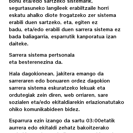
bonu eta/edo sartzeko sistemarik,
segurtasuneko langileek erabiltzaile horri
eskatu ahalko diote frogatzeko zer sistema
erabili duen sartzeko, eta, egiten ez
badu, eta/edo erabili duen sarrera sistema ez
bada baliagarria, esparrutik kanporatua izan
daiteke.
Sarrera sistema pertsonala
eta besterenezina da.
Hala dagokionean, jakitera emango da
sarreraren edo bonuaren ordez dagokion
sarrera sistema eskuratzeko lekuak eta
ordutegiak zein diren, web orriaren, sare
sozialen eta/edo ekitaldiarekin erlazionatutako
ohiko komunikabideen bidez.
Esparrura ezin izango da sartu 03:00etatik
aurrera edo ekitaldi zehatz bakoitzerako