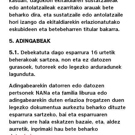
kasuan, dagokion ekitaldiaren sustatzaileak
edo antolatzaileak ezarritako arauak bete
beharko dira, eta sustatzaile edo antolatzaile
hori izango da ekitaldiarekin erlazionatutako
eskubideen eta betebeharren titular bakarra.
5. ADINGABEAK
5.1.
Debekatuta dago esparrura 16 urtetik
beherakoak sartzea, non eta ez datozen
gurasoek, tutoreek edo legezko arduradunek
lagunduta.
Adingabearekin datorren edo datozen
pertsonek NANa eta familia liburua edo
adingabearekin duten erlazioa frogatzen duen
legezko dokumentua aurkeztu beharko dituzte
esparrura sartzeko, bai eta esparruaren
barruan ere hala eskatzen bazaie, eta, aldez
aurretik, inprimaki hau bete beharko