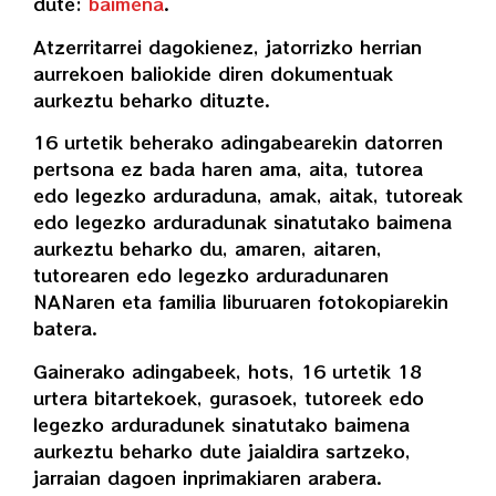
dute:
baimena
.
Atzerritarrei dagokienez, jatorrizko herrian
aurrekoen baliokide diren dokumentuak
aurkeztu beharko dituzte.
16 urtetik beherako adingabearekin datorren
pertsona ez bada haren ama, aita, tutorea
edo legezko arduraduna, amak, aitak, tutoreak
edo legezko arduradunak sinatutako baimena
aurkeztu beharko du, amaren, aitaren,
tutorearen edo legezko arduradunaren
NANaren eta familia liburuaren fotokopiarekin
batera.
Gainerako adingabeek, hots, 16 urtetik 18
urtera bitartekoek, gurasoek, tutoreek edo
legezko arduradunek sinatutako baimena
aurkeztu beharko dute jaialdira sartzeko,
jarraian dagoen inprimakiaren arabera.