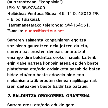
(aurrerantzean, “konpainia”).
IFK: V-95.973.400
Helbidea: Ventosa Bidea, 46, 1º D, 48013 PK
– Bilbo (Bizkaia).
Harremanetarako telefonoa: 944154551.
E-maila:
dudas@lasttour.net
Sarreren salmenta konpainiaren egoitza
sozialean gauzatzen dela jotzen da eta,
sarrera bat erosten denean, onartutzat
emango dira baldintza orokor hauek, kalterik
egin gabe sarrera konpainiarena ez den beste
plataforma eta/edo ordainketa pasabide baten
bidez eta/edo beste edozein bide edo
mekanismotatik erosten denean aplikagarriak
izan daitezkeen beste baldintza batzuei.
2. BALDINTZA OROKORREN ONARPENA
Sarrera erosi eta/edo edukiz gero,