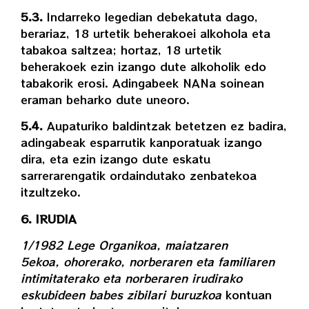
5.3.
Indarreko legedian debekatuta dago,
berariaz, 18 urtetik beherakoei alkohola eta
tabakoa saltzea; hortaz, 18 urtetik
beherakoek ezin izango dute alkoholik edo
tabakorik erosi. Adingabeek NANa soinean
eraman beharko dute uneoro.
5.4.
Aupaturiko baldintzak betetzen ez badira,
adingabeak esparrutik kanporatuak izango
dira, eta ezin izango dute eskatu
sarrerarengatik ordaindutako zenbatekoa
itzultzeko.
6. IRUDIA
1/1982 Lege Organikoa, maiatzaren
5ekoa, ohorerako, norberaren eta familiaren
intimitaterako eta norberaren irudirako
eskubideen babes zibilari buruzkoa
kontuan