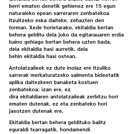
berri ematen denetik gehienez ere 15 egun
naturaleko epean sarreraren zenbatekoa
itzultzeko eska daiteke, zehazten den
forman. Xede horietarako, ekitaldia bertan
behera gelditu dela joko da egitarauaren erdia
baino gehiago bertan behera uzten bada,
dela ekitaldia hasi aurretik, dela
behin ekitaldia hasi ostean.
Antolatzaileek ez dute inolaz ere itzuliko
sarrerak merkaturatzeko salmenta bideetatik
aplika daitezkeen banaketa kostuen
zenbatekoa; izan ere, ez
dira ekitaldiaren antolatzaileak zerbitzu hori
ematen dutenak, ez eta zenbateko hori
jasotzen dutenak ere.
Ekitaldia bertan behera geldituko balitz
eguraldi txarragatik, hondamendi