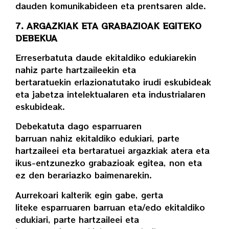
dauden komunikabideen eta prentsaren alde.
7. ARGAZKIAK ETA GRABAZIOAK EGITEKO
DEBEKUA
Erreserbatuta daude ekitaldiko edukiarekin
nahiz parte hartzaileekin eta
bertaratuekin erlazionatutako irudi eskubideak
eta jabetza intelektualaren eta industrialaren
eskubideak.
Debekatuta dago esparruaren
barruan nahiz ekitaldiko edukiari, parte
hartzaileei eta bertaratuei argazkiak atera eta
ikus-entzunezko grabazioak egitea, non eta
ez den berariazko baimenarekin.
Aurrekoari kalterik egin gabe, gerta
liteke esparruaren barruan eta/edo ekitaldiko
edukiari, parte hartzaileei eta