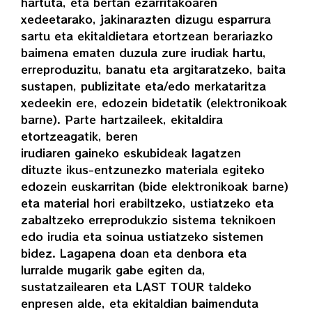
hartuta, eta bertan ezarritakoaren
xedeetarako, jakinarazten dizugu esparrura
sartu eta ekitaldietara etortzean berariazko
baimena ematen duzula zure irudiak hartu,
erreproduzitu, banatu eta argitaratzeko, baita
sustapen, publizitate eta/edo merkataritza
xedeekin ere, edozein bidetatik (elektronikoak
barne). Parte hartzaileek, ekitaldira
etortzeagatik, beren
irudiaren gaineko eskubideak lagatzen
dituzte ikus-entzunezko materiala egiteko
edozein euskarritan (bide elektronikoak barne)
eta material hori erabiltzeko, ustiatzeko eta
zabaltzeko erreprodukzio sistema teknikoen
edo irudia eta soinua ustiatzeko sistemen
bidez. Lagapena doan eta denbora eta
lurralde mugarik gabe egiten da,
sustatzailearen eta LAST TOUR taldeko
enpresen alde, eta ekitaldian baimenduta