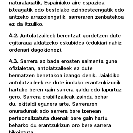
naturalagatik, Espainiako aire espazioa
ixteagatik edo bestelako ezinbesteengatik edo
antzeko arrazoiengatik, sarreraren zenbatekoa
ez da itzuliko.
4.2.
Antolatzaileek berentzat gordetzen dute
egitaraua aldatzeko eskubidea (edukiari nahiz
ordenari dagokionez).
4.3.
Sarrera ez bada erosten salmenta gune
ofizialetan, antolatzaileek ez dute
bermatzen benetakoa izango denik. Jaialdiko
antolatzaileek ez dute inolako erantzukizunik
hartuko beren gain sarrera galdu edo lapurtuz
gero. Sarrera erabiltzaileak zaindu behar
du, ekitaldi egunera arte. Sarreraren
onuradunak edo sarrera bere izenean
pertsonalizatuta duenak bere gain hartu
beharko du erantzukizun oro bere sarrera
bikoiztuta,