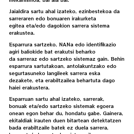
Jaialdira sartu ahal izateko, ezinbestekoa da
sarreraren edo bonuaren irakurketa
egitea eta/edo dagokion sarrera sistema
erakustea.
Esparrura sartzeko, NANa edo identifikazio
agiri baliokide bat erakutsi beharko
da sarreraz edo sartzeko sistemaz gain. Behin
esparrura sartutakoan, antolakuntzako edo
segurtasuneko langileek sarrera eska
dezakete, eta erabiltzailea behartuta dago
haiei erakustera.
Esparruan sartu ahal izateko, sarrerak,
bonuak eta/edo sartzeko sistemak egoera
onean egon behar du, hondatu gabe. Gainera,
ekitaldiak irauten duen bitartean detektatzen
bada erabiltzaile batek ez duela sarrera,