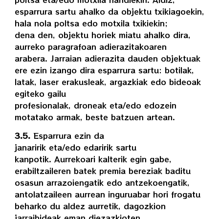
esparrura sartu ahalko da objektu txikiagoekin,
hala nola poltsa edo motxila txikiekin;
dena den, objektu horiek miatu ahalko dira,
aurreko paragrafoan adierazitakoaren
arabera. Jarraian adierazita dauden objektuak
ere ezin izango dira esparrura sartu: botilak,
latak, laser erakusleak, argazkiak edo bideoak
egiteko gailu
profesionalak, droneak eta/edo edozein
motatako armak, beste batzuen artean.
3.5.
Esparrura ezin da
janaririk eta/edo edaririk sartu
kanpotik. Aurrekoari kalterik egin gabe,
erabiltzaileren batek premia bereziak baditu
osasun arrazoiengatik edo antzekoengatik,
antolatzaileen aurrean inguruabar hori frogatu
beharko du aldez aurretik, dagozkion
jarraibideak eman diezazkioten.