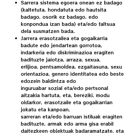
Sarrera sistema egoera onean ez badago
(kaltetuta, hondatuta edo hautsita
badago, osorik ez badago, edo
konpondua izan bada) eta/edo faltsua
dela susmatzen bada.
Jarrera erasotzailea eta gogaikarria
badute edo jendartean gorrotoa,
indarkeria edo diskriminazioa eragiten
badituzte jaiotza, arraza, sexua,
erlijioa, pentsamoldea, ezgaitasuna, sexu
orientazioa, genero identitatea edo beste
edozein baldintza edo
inguruabar sozial eta/edo pertsonal
aitzakia hartuta, eta, bereziki, modu
oldarkor, erasotzaile eta gogaikarrian
jokatu eta kanpoan,
sarreran eta/edo barruan istiluak eragiten
badituzte, armak edo arma gisa erabil
daitezkeen objektuak badaramatzate, eta