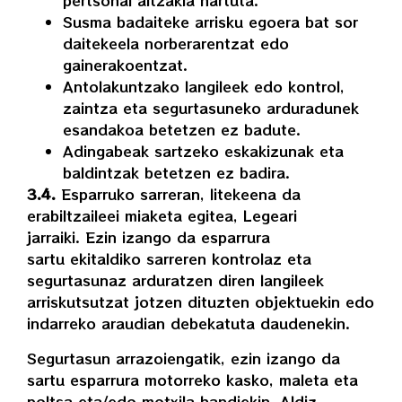
pertsonal aitzakia hartuta.
Susma badaiteke arrisku egoera bat sor
daitekeela norberarentzat edo
gainerakoentzat.
Antolakuntzako langileek edo kontrol,
zaintza eta segurtasuneko arduradunek
esandakoa betetzen ez badute.
Adingabeak sartzeko eskakizunak eta
baldintzak betetzen ez badira.
3.4.
Esparruko sarreran, litekeena da
erabiltzaileei miaketa egitea, Legeari
jarraiki. Ezin izango da esparrura
sartu ekitaldiko sarreren kontrolaz eta
segurtasunaz arduratzen diren langileek
arriskutsutzat jotzen dituzten objektuekin edo
indarreko araudian debekatuta daudenekin.
Segurtasun arrazoiengatik, ezin izango da
sartu esparrura motorreko kasko, maleta eta
poltsa eta/edo motxila handiekin. Aldiz,