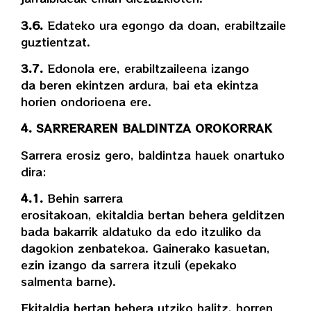
3.6.
Edateko ura egongo da doan, erabiltzaile
guztientzat.
3.7.
Edonola ere, erabiltzaileena izango
da beren ekintzen ardura, bai eta ekintza
horien ondorioena ere.
4. SARRERAREN BALDINTZA OROKORRAK
Sarrera erosiz gero, baldintza hauek onartuko
dira:
4.1.
Behin sarrera
erositakoan, ekitaldia bertan behera gelditzen
bada bakarrik aldatuko da edo itzuliko da
dagokion zenbatekoa. Gainerako kasuetan,
ezin izango da sarrera itzuli (epekako
salmenta barne).
Ekitaldia bertan behera utziko balitz, horren