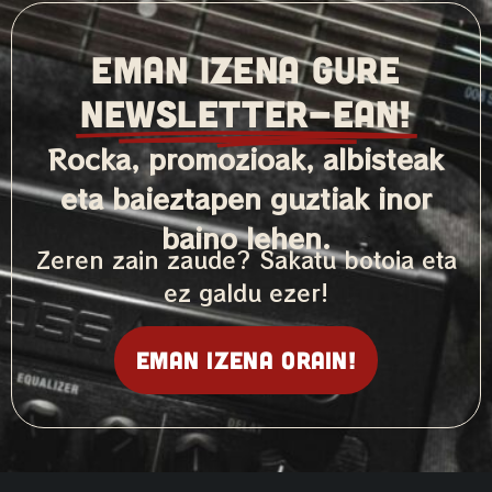
EMAN IZENA GURE
NEWSLETTER-ean!
Rocka, promozioak, albisteak
eta baieztapen guztiak inor
baino lehen.
Zeren zain zaude? Sakatu botoia eta
ez galdu ezer!
Eman izena orain!