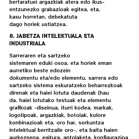
bertaratuei argazkiak atera edo ikus-
entzunezko grabazioak egitea, eta,
kasu horretan, debekatuta
dago horiek ustiatzea.
8. JABETZA INTELEKTUALA ETA
INDUSTRIALA
Sarreraren eta sartzeko
sistemaren eduki osoa, eta horiek eman
aurretiko beste edozein
dokumentu eta/edo elementu, sarrera edo
sartzeko sistema eskuratzeko beharrezkoak
direnak eta haiei lotuta daudenak (hau
da, haiei lotutako testuak eta elementu
grafikoak -diseinua, iturri kodea, markak,
logotipoak, argazkiak, botoiak, kolore
konbinazioak eta, oro har, sorkuntza
intelektual berritzaile oro-, eta baita haien
aurkezpena, egitura, antolaketa, konfigurazioa