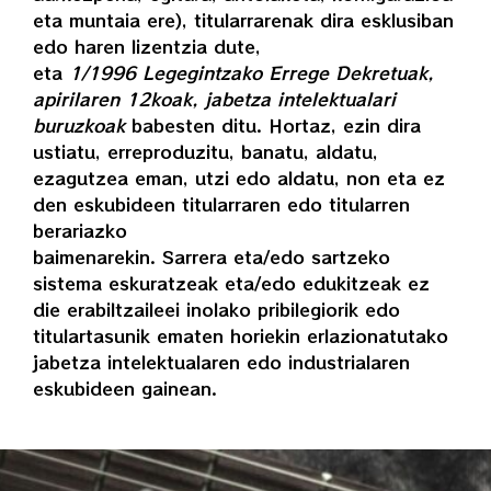
eta muntaia ere), titularrarenak dira esklusiban
edo haren lizentzia dute,
eta
1/1996 Legegintzako Errege Dekretuak,
apirilaren 12koak, jabetza intelektualari
buruzkoak
babesten ditu. Hortaz, ezin dira
ustiatu, erreproduzitu, banatu, aldatu,
ezagutzea eman, utzi edo aldatu, non eta ez
den eskubideen titularraren edo titularren
berariazko
baimenarekin. Sarrera eta/edo sartzeko
sistema eskuratzeak eta/edo edukitzeak ez
die erabiltzaileei inolako pribilegiorik edo
titulartasunik ematen horiekin erlazionatutako
jabetza intelektualaren edo industrialaren
eskubideen gainean.