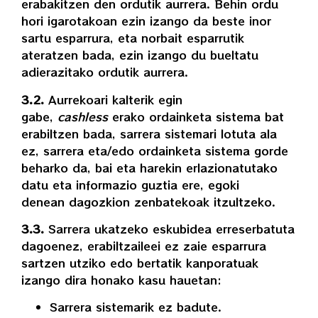
erabakitzen den ordutik aurrera. Behin ordu
hori igarotakoan ezin izango da beste inor
sartu esparrura, eta norbait esparrutik
ateratzen bada, ezin izango du bueltatu
adierazitako ordutik aurrera.
3.2.
Aurrekoari kalterik egin
gabe,
cashless
erako ordainketa sistema bat
erabiltzen bada, sarrera sistemari lotuta ala
ez, sarrera eta/edo ordainketa sistema gorde
beharko da, bai eta harekin erlazionatutako
datu eta informazio guztia ere, egoki
denean dagozkion zenbatekoak itzultzeko.
3.3.
Sarrera ukatzeko eskubidea erreserbatuta
dagoenez, erabiltzaileei ez zaie esparrura
sartzen utziko edo bertatik kanporatuak
izango dira honako kasu hauetan:
Sarrera sistemarik ez badute.