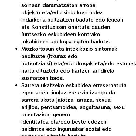
soinean daramatzaten arropa,
objektu eta/edo sinboloen bidez
indarkeria bultzatzen badute edo legean
eta Konstituzioan onartuta dauden
funtsezko eskubideen kontrako
jokabideen apologia egiten badute.
Mozkortasun eta intoxikazio sintomak
badituzte (itxuraz edo
potentzialki) eta/edo drogak eta/edo estupef
hartu dituztela edo hartzen ari direla
susmatzen bada.
Sarrera ukatzeko eskubidea erreserbatuta
egon arren, inolaz ere ezin izango da
sarrera ukatu jaiotza, arraza, sexua,
erlijioa, pentsamoldea, ezgaitasuna, sexu
orientazioa, genero
identitatea eta/edo beste edozein
baldintza edo inguruabar sozial edo