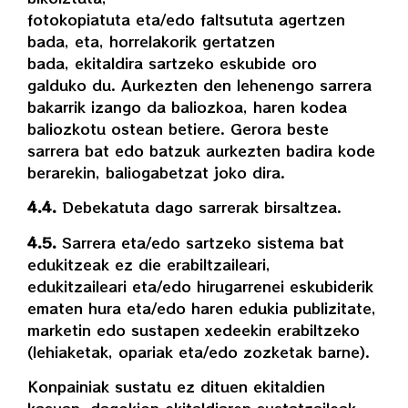
fotokopiatuta eta/edo faltsututa agertzen
bada, eta, horrelakorik gertatzen
bada, ekitaldira sartzeko eskubide oro
galduko du. Aurkezten den lehenengo sarrera
bakarrik izango da baliozkoa, haren kodea
baliozkotu ostean betiere. Gerora beste
sarrera bat edo batzuk aurkezten badira kode
berarekin, baliogabetzat joko dira.
4.4.
Debekatuta dago sarrerak birsaltzea.
4.5.
Sarrera eta/edo sartzeko sistema bat
edukitzeak ez die erabiltzaileari,
edukitzaileari eta/edo hirugarrenei eskubiderik
ematen hura eta/edo haren edukia publizitate,
marketin edo sustapen xedeekin erabiltzeko
(lehiaketak, opariak eta/edo zozketak barne).
Konpainiak sustatu ez dituen ekitaldien