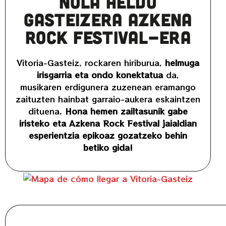
Nola heldu
Gasteizera Azkena
Rock Festival-era
Vitoria-Gasteiz, rockaren hiriburua,
helmuga
irisgarria eta ondo konektatua
da,
musikaren erdigunera zuzenean eramango
zaituzten hainbat garraio-aukera eskaintzen
dituena.
Hona hemen zailtasunik gabe
iristeko eta Azkena Rock Festival jaialdian
esperientzia epikoaz gozatzeko behin
betiko gida!