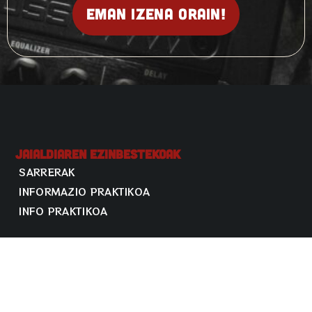
Eman izena orain!
Jaialdiaren Ezinbestekoak
SARRERAK
INFORMAZIO PRAKTIKOA
INFO PRAKTIKOA