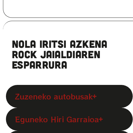
Nola Iritsi Azkena
Rock Jaialdiaren
esparrura
Zuzeneko autobusak
Eguneko Hiri Garraioa