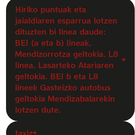
Hiriko puntuak eta
jaialdiaren esparrua lotzen
dituzten bi linea daude:
BEI (a eta b) lineak,
Mendizorrotza geltokia. L8
linea, Lasarteko Atariaren
geltokia. BEI b eta L8
lineek Gasteizko autobus
geltokia Mendizabalarekin
lotzen dute.
taxiz