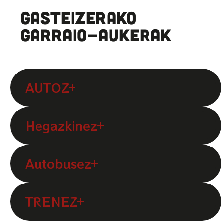
Gasteizerako
garraio-aukerak
AUTOZ
Hegazkinez
Autobusez
TRENEZ