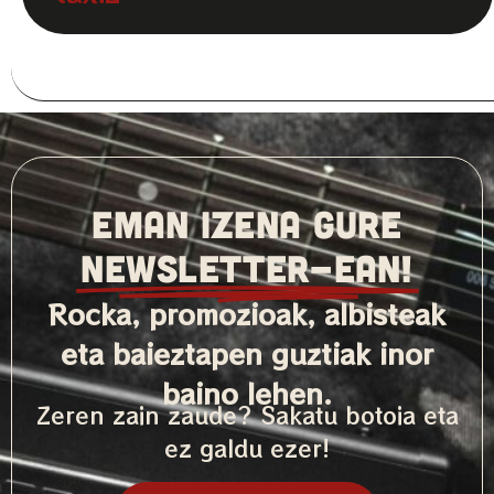
EMAN IZENA GURE
NEWSLETTER-ean!
Rocka, promozioak, albisteak
eta baieztapen guztiak inor
baino lehen.
Zeren zain zaude? Sakatu botoia eta
ez galdu ezer!