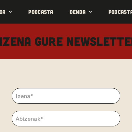
oa
Podcasta
Denda
Podcast
IZENA GURE NEWSLETT