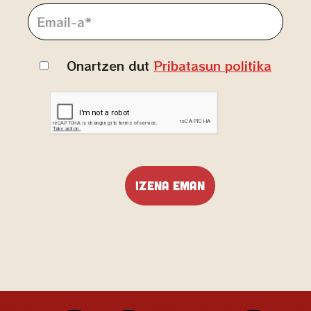
Onartzen dut
Pribatasun politika