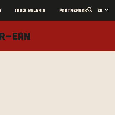
a
Irudi galeria
Partnerrak
EU
ER-ean