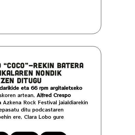
O “COCO”-REKIN BATERA
IKALAREN NONDIK
ZEN DITUGU
darikide eta 66 rpm argitaletxeko
skoren artean,
Alfred Crespo
a Azkena Rock Festival jaialdiarekin
repasatu ditu podcastaren
behin ere, Clara Lobo gure