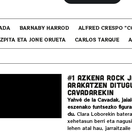
VADA
BARNABY HARROD
ALFRED CRESPO "C
ZPITA ETA JONE ORUETA
CARLOS TARQUE
A
#1 AZKENA ROCK 
ARAKATZEN DITUGU
CAVADAREKIN
Yahvé de la Cavadak, jaial
eszenako funtsezko figur
du.
Clara Loborekin batera
xehetasun berri eta nagus
lehen atal hau, jarraitzail