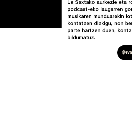
La Sextako aurkezle eta r
podcast-eko laugarren gon
musikaren munduarekin lo
kontatzen dizkigu, non ber
parte hartzen duen, kontz
bildumatuz.
Spotify
Iv