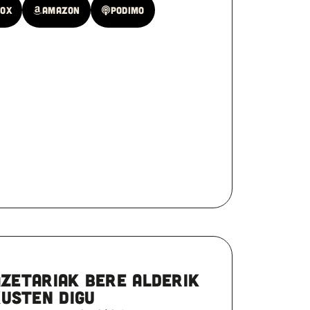
oox
Amazon
Podimo
AZETARIAK BERE ALDERIK
USTEN DIGU