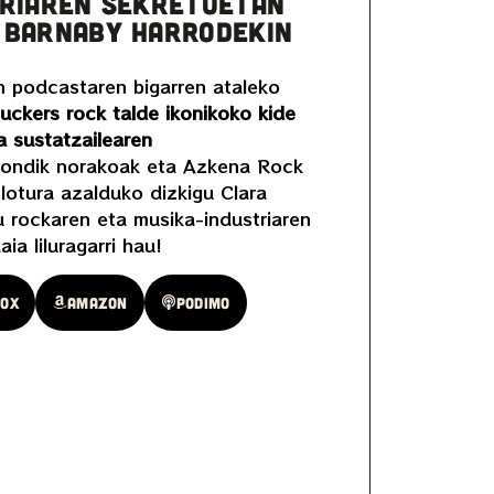
TRIAREN SEKRETUETAN
 BARNABY HARRODEKIN
 podcastaren bigarren ataleko
uckers rock talde ikonikoko kide
 sustatzailearen
nondik norakoak eta Azkena Rock
 lotura azalduko dizkigu Clara
u rockaren eta musika-industriaren
a liluragarri hau!
oox
Amazon
Podimo