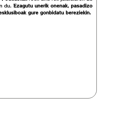
en du.
Ezagutu unerik onenak, pasadizo
 esklusiboak gure gonbidatu bereziekin.