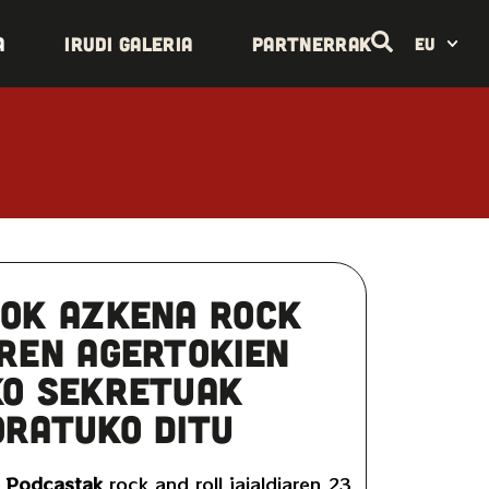
a
Irudi galeria
Partnerrak
EU
bok Azkena Rock
aren agertokien
ko sekretuak
oratuko ditu
o Podcastak
rock and roll jaialdiaren 23