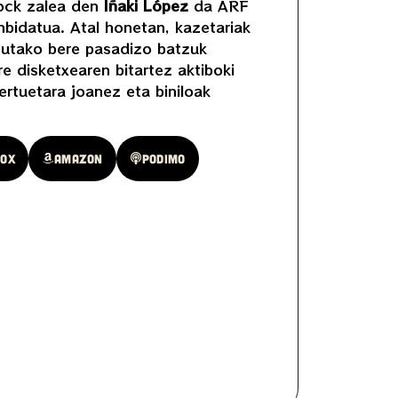
ock zalea den
Iñaki López
da ARF
bidatua. Atal honetan, kazetariak
tutako bere pasadizo batzuk
e disketxearen bitartez aktiboki
ertuetara joanez eta biniloak
oox
Amazon
Podimo