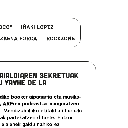
OCO"
IÑAKI LOPEZ
ZKENA FOROA
ROCKZONE
JAIALDIAREN SEKRETUAK
 YAVHÉ DE LA
diko booker aipagarria eta musika-
a, ARFren podcast-a inauguratzen
, Mendizabalako ekitaldiari buruzko
iak partekatzen dituzte. Entzun
e leialenek galdu nahiko ez