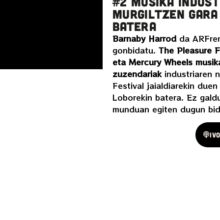
#2 MUSIKA INDUS
MURGILTZEN GARA
BATERA
Barnaby Harrod
da ARFren
gonbidatu.
The Pleasure F
eta Mercury Wheels musika
zuzendariak
industriaren 
Festival jaialdiarekin duen
Loborekin batera. Ez gald
munduan egiten dugun bidai
Spotify
Iv