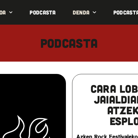
oa
Podcasta
Denda
Podcast
Podcasta
Cara Lo
jaialdi
atze
espl
Azken Rock Festivalek