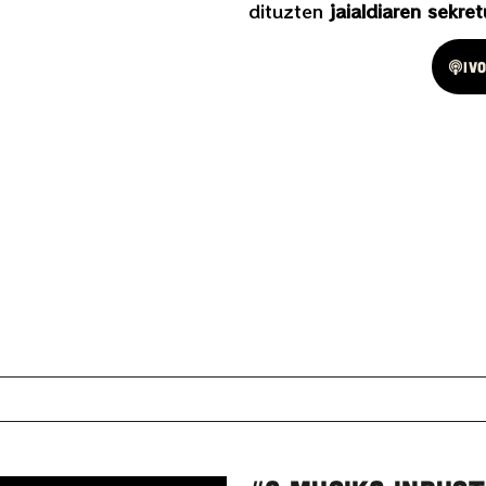
dituzten
jaialdiaren sekr
Spotify
Iv