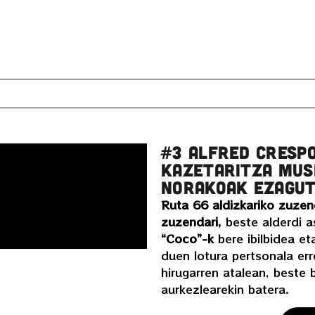
#3 ALFRED CRESP
KAZETARITZA MUS
NORAKOAK EZAGUT
Ruta 66 aldizkariko zuzen
zuzendari,
beste alderdi a
“Coco”-k
bere ibilbidea et
duen lotura pertsonala er
hirugarren atalean, beste 
aurkezlearekin batera.