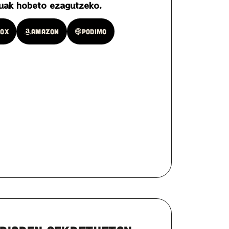
etuak hobeto ezagutzeko.
oox
Amazon
Podimo