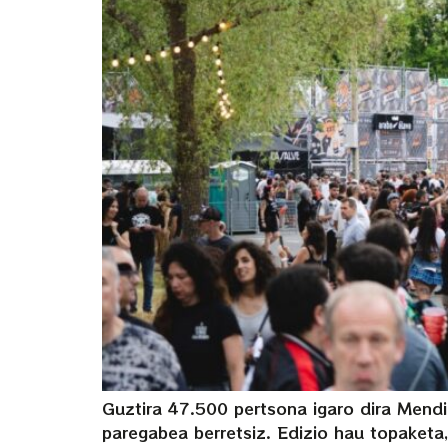
Guztira 47.500 pertsona igaro dira Mendi
paregabea berretsiz. Edizio hau topaketa,