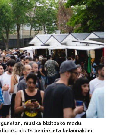
 egunetan, musika bizitzeko modu
dairak, ahots berriak eta belaunaldien