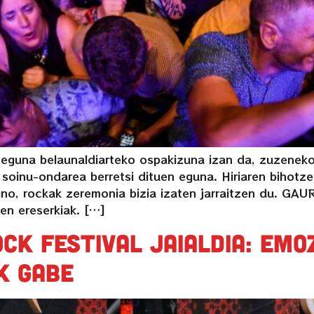
n eguna belaunaldiarteko ospakizuna izan da, zuzenek
 soinu-ondarea berretsi dituen eguna. Hiriaren bihotz
raino, rockak zeremonia bizia izaten jarraitzen d
en ereserkiak. […]
ck Festival jaialdia: emo
k gabe