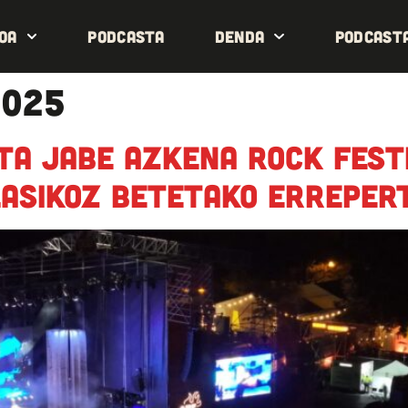
oa
Podcasta
Denda
Podcast
2025
ta jabe Azkena Rock Fest
lasikoz betetako erreper