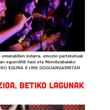
o emanaldien indarra, emozio partekatuak
ean eguerditik hasi eta Mendizabalako
u. GAURKO EGUNA 8 UNE GOGOANGARRITAN
zioa, betiko lagunak