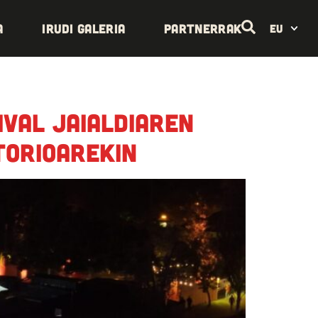
a
Irudi galeria
Partnerrak
EU
ival jaialdiaren
torioarekin