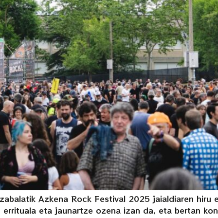
zabalatik Azkena Rock Festival 2025 jaialdiaren hiru
 errituala eta jaunartze ozena izan da, eta bertan kon