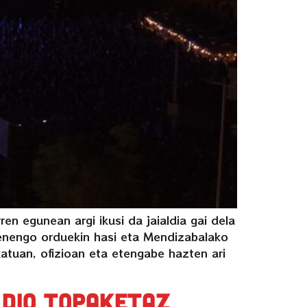
n egunean argi ikusi da jaialdia gai dela
henengo orduekin hasi eta Mendizabalako
tuan, ofizioan eta etengabe hazten ari
 dio topaketaz