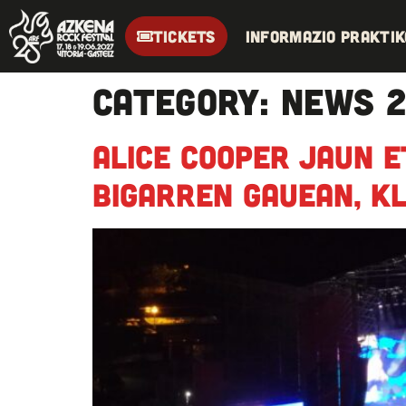
TICKETS
Informazio praktik
Category:
News 
Alice Cooper jaun e
bigarren gauean, k