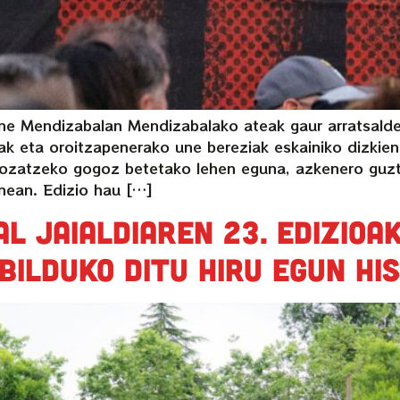
ne Mendizabalan Mendizabalako ateak gaur arratsalde
zelak eta oroitzapenerako une bereziak eskainiko dizkie
 gozatzeko gogoz betetako lehen eguna, azkenero guzt
nean. Edizio hau […]
l jaialdiaren 23. edizioa
bilduko ditu hiru egun hi