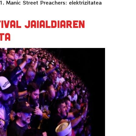
Manic Street Preachers: elektrizitatea
ival jaialdiaren
ta