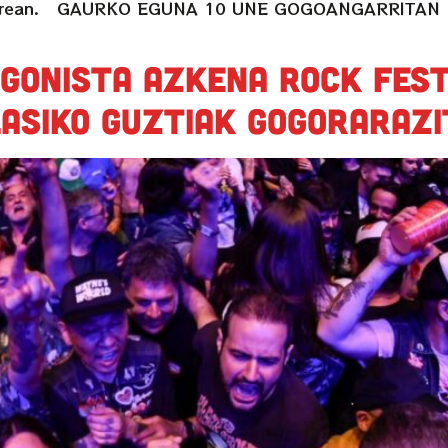
ia berean. GAURKO EGUNA 10 UNE GOGOANGARRITAN 1. 
gonista Azkena Rock Fest
lasiko guztiak gogorarazi