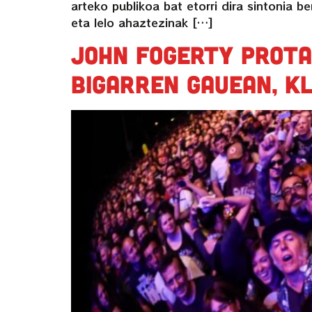
arteko publikoa bat etorri dira sinton
eta lelo ahaztezinak […]
John Fogerty prota
bigarren gauean, k