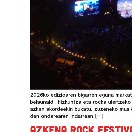
2026ko edizioaren bigarren eguna markatu 
belaunaldi, hizkuntza eta rocka ulertzek
azken akordeekin bukatu, zuzeneko musik
den ondarearen indarrean […]
Azkena Rock Festiv