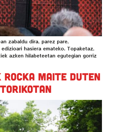
an zabaldu dira, parez pare,
n edizioari hasiera emateko. Topaketaz,
iek azken hilabeteetan egutegian gorriz
k rocka maite duten
storikotan