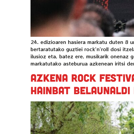
24. edizioaren hasiera markatu duten 8 u
bertaratutako guztiei rock’n’roll dosi it
ilusioz eta, batez ere, musikarik onenaz
markatutako asteburua azkenean iritsi de
Azkena Rock Festiva
hainbat belaunaldi 