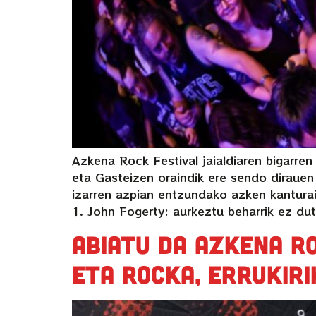
Azkena Rock Festival jaialdiaren bigarre
eta Gasteizen oraindik ere sendo dirauen
izarren azpian entzundako azken kantu
1. John Fogerty: aurkeztu beharrik ez dut
Abiatu da Azkena Ro
eta rocka, errukiri