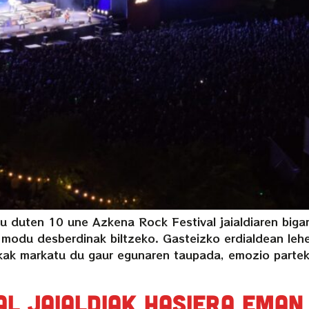
duten 10 une Azkena Rock Festival jaialdiaren bigarre
o modu desberdinak biltzeko. Gasteizko erdialdean le
ak markatu du gaur egunaren taupada, emozio parteka
al jaialdiak hasiera eman