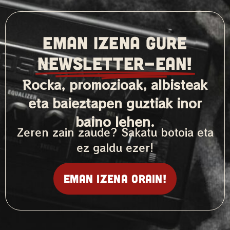
EMAN IZENA GURE
NEWSLETTER-ean!
Rocka, promozioak, albisteak
eta baieztapen guztiak inor
baino lehen.
Zeren zain zaude? Sakatu botoia eta
ez galdu ezer!
Eman izena orain!