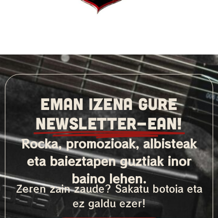
EMAN IZENA GURE
NEWSLETTER-ean!
Rocka, promozioak, albisteak
eta baieztapen guztiak inor
baino lehen.
Zeren zain zaude? Sakatu botoia eta
ez galdu ezer!