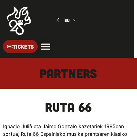
EU
TICKETS
PARTNERS
Ruta 66
Ignacio Julià eta Jaime Gonzalo kazetariek 1985ean
sortua, Ruta 66 Espainiako musika prentsaren klasiko