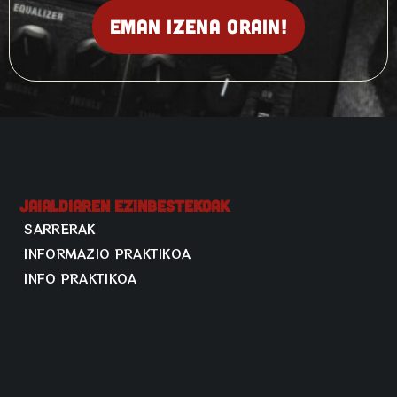
Eman izena orain!
Jaialdiaren Ezinbestekoak
SARRERAK
INFORMAZIO PRAKTIKOA
INFO PRAKTIKOA