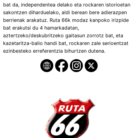
bat da, independentea delako eta rockaren istorioetan
sakontzen diharduelako, aldi berean bere adierazpen
berrienak arakatuz. Ruta 66k modaz kanpoko irizpide
bat erakutsi du 4 hamarkadatan,
aztertzeko/deskubritzeko gaitasun zorrotz bat, eta
kazetaritza-balio handi bat, rockaren zale serioentzat
ezinbesteko erreferentzia bihurtzen dutena.