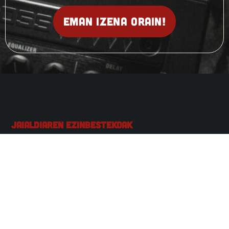
Eman izena orain!
Jaialdiaren Ezinbestekoak
SARRERAK
INFORMAZIO PRAKTIKOA
INFO PRAKTIKOA