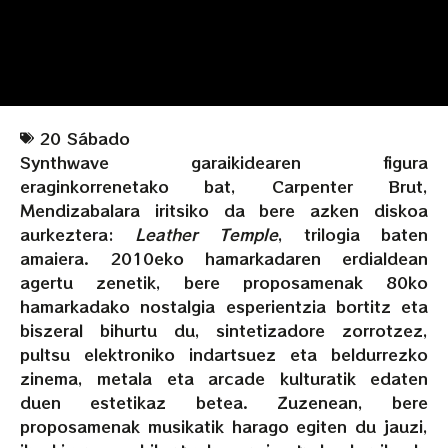
20 Sábado
Synthwave garaikidearen figura
eraginkorrenetako bat, Carpenter Brut,
Mendizabalara iritsiko da bere azken diskoa
aurkeztera:
Leather Temple
, trilogia baten
amaiera. 2010eko hamarkadaren erdialdean
agertu zenetik, bere proposamenak 80ko
hamarkadako nostalgia esperientzia bortitz eta
biszeral bihurtu du, sintetizadore zorrotzez,
pultsu elektroniko indartsuez eta beldurrezko
zinema, metala eta arcade kulturatik edaten
duen estetikaz betea. Zuzenean, bere
proposamenak musikatik harago egiten du jauzi,