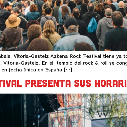
ala, Vitoria-Gasteiz Azkena Rock Festival tiene ya to
 Vitoria-Gasteiz. En el templo del rock & roll se congr
, en fecha única en España […]
tival presenta sus horar