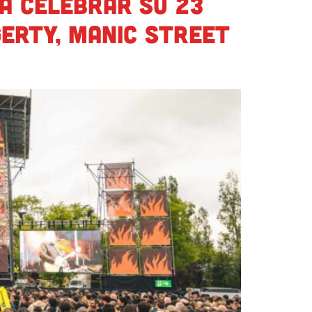
ra celebrar su 23
erty, Manic Street