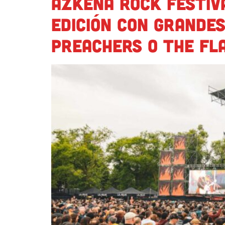
Azkena Rock Festiva
edición con grande
Preachers o The Fla