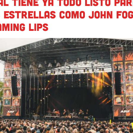
l tiene ya todo listo pa
s estrellas como John Fog
ming Lips