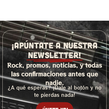
¡APÚNTATE A NUESTRA
NEWSLETTER!
Rock, promos, noticias, y todas
las confirmaciones antes que
nadie.
¿A qué esperas? ¡Dale al botón y no
te pierdas nada!