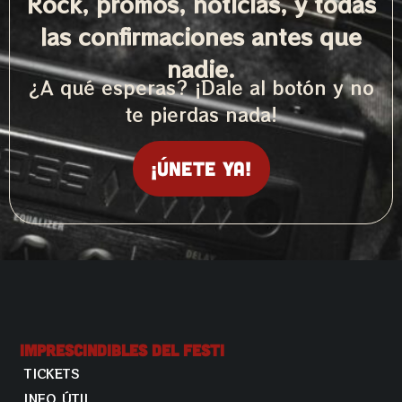
Rock, promos, noticias, y todas
las confirmaciones antes que
nadie.
¿A qué esperas? ¡Dale al botón y no
te pierdas nada!
¡Únete ya!
Imprescindibles Del Festi
TICKETS
INFO ÚTIL