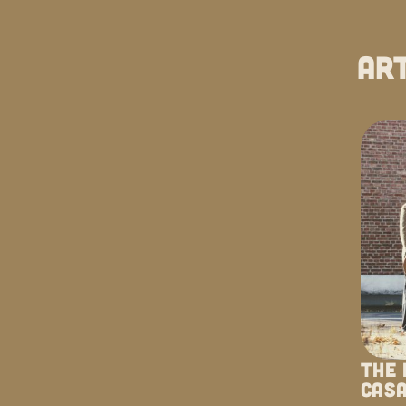
ar
THE
CAS