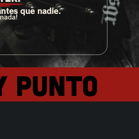
antes que nadie.
 nada!
y punto