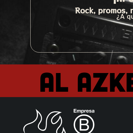
Rock, promos, n
¿A qu
Al Azk