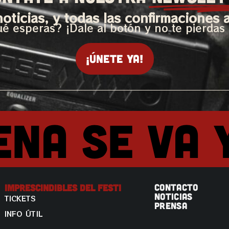
oticias, y todas las confirmaciones 
é esperas? ¡Dale al botón y no te pierdas
¡Únete ya!
ena se va 
CONTACTO
Imprescindibles Del Festi
NOTICIAS
TICKETS
PRENSA
INFO ÚTIL