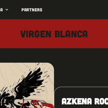
da
Partners
Virgen Blanca
AZKENA ROC