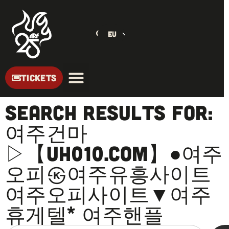
EU
TICKETS
Search Results for:
여주건마
▷【UH010.com】●여주
오피㉿여주유흥사이트
여주오피사이트▼여주
휴게텔* 여주핸플