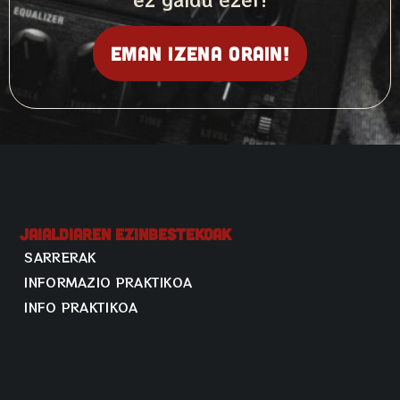
Eman izena orain!
Jaialdiaren Ezinbestekoak
SARRERAK
INFORMAZIO PRAKTIKOA
INFO PRAKTIKOA