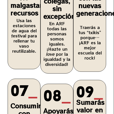
colegas,
malgastarás
nuevas
sin
recursos
generacion
excepción
Usa las
En ARF
estaciones
Traerás a
todas las
de agua del
tus “txikis”
personas
festival para
porque…
somos
rellenar tu
¡ARF es la
iguales.
vaso
mejor
¡Hazte un
reutilizable.
escuela del
love
por la
rock!
igualdad y la
diversidad!
07
_
09
_
08
_
Sumarás
Consumirás
valor en
Apoyarás
con