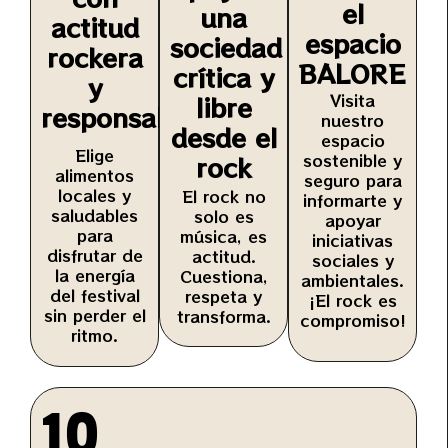
el
una
actitud
espacio
sociedad
rockera
BALORE
crítica y
y
Visita
libre
responsable
nuestro
desde el
espacio
Elige
sostenible y
rock
alimentos
seguro para
locales y
El rock no
informarte y
saludables
solo es
apoyar
para
música, es
iniciativas
disfrutar de
actitud.
sociales y
la energía
Cuestiona,
ambientales.
del festival
respeta y
¡El rock es
sin perder el
transforma.
compromiso!
ritmo.
10
_