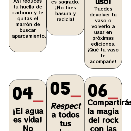
uso!
Así reduces
es sagrado.
tu huella de
¡No tires
Puedes
carbono y te
basura y
devolver tu
quitas el
recicla!
vaso o
marrón de
volverlo a
buscar
usar en
aparcamiento.
próximas
ediciones.
¡Qué tu vaso
te
acompañe!
05
_
06
_
04
_
Compartirá
Respect
¡El agua
la magia
a todos
es vida!
del rock
tus
No
con las