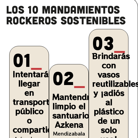
los 10 MANDAMIENTOS
ROCKEROS SOSTENIBLES
03
_
01
_
Brindarás
con
02
_
Intentarás
vasos
llegar
reutilizable
en
y ¡adiós
Mantendrás
transporte
al
limpio el
público
plástico
santuario
o
de un
Azkena
compartido
solo
Mendizabala