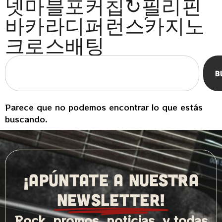
넷마블포커칩↻필리핀
바카라디퍼런스֝카지노
크로스배팅
B
Parece que no podemos encontrar lo que estás
buscando.
¡APÚNTATE A NUESTRA
NEWSLETTER!
Rock, promos, noticias, y todas