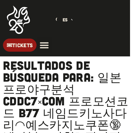
ES
TICKETS
Resultados de
búsqueda para: 일본
프로야구분석
cddc7༝com 프로모션코
드 B77 네임드키노사다
리◠예스카지노쿠폰🔞