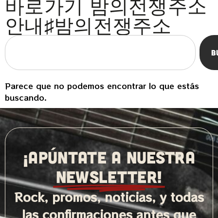
바로가기 밤의전쟁주소
안내♯밤의전쟁주소
B
Parece que no podemos encontrar lo que estás
buscando.
¡APÚNTATE A NUESTRA
NEWSLETTER!
Rock, promos, noticias, y todas
las confirmaciones antes que