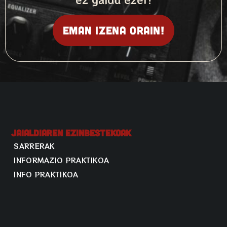
Eman izena orain!
Jaialdiaren Ezinbestekoak
SARRERAK
INFORMAZIO PRAKTIKOA
INFO PRAKTIKOA