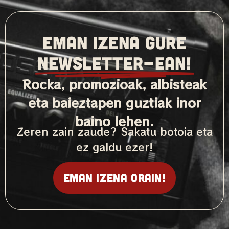
EMAN IZENA GURE
NEWSLETTER-ean!
Rocka, promozioak, albisteak
eta baieztapen guztiak inor
baino lehen.
Zeren zain zaude? Sakatu botoia eta
ez galdu ezer!
Eman izena orain!