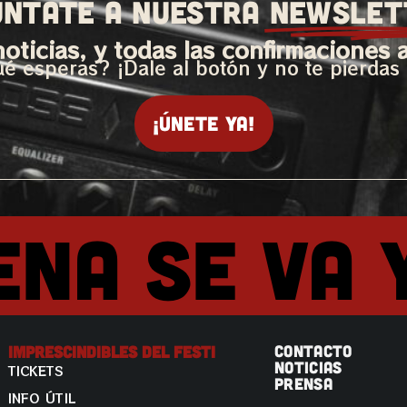
ÚNTATE A NUESTRA
NEWSLET
oticias, y todas las confirmaciones 
é esperas? ¡Dale al botón y no te pierdas
¡Únete ya!
ena se va 
CONTACTO
Imprescindibles Del Festi
NOTICIAS
TICKETS
PRENSA
INFO ÚTIL