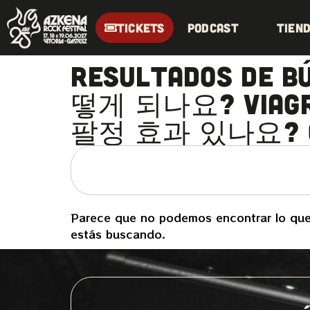
TICKETS
Podcast
Tien
Resultados de
떻게 되나요? via
팔정 효과 있나요? o
Parece que no podemos encontrar lo qu
estás buscando.