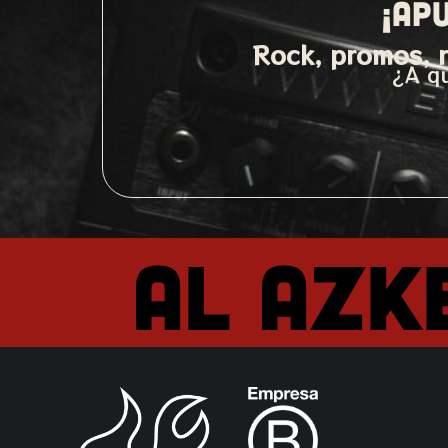
¡AP
Rock, promos, n
¿A qu
Al Azk