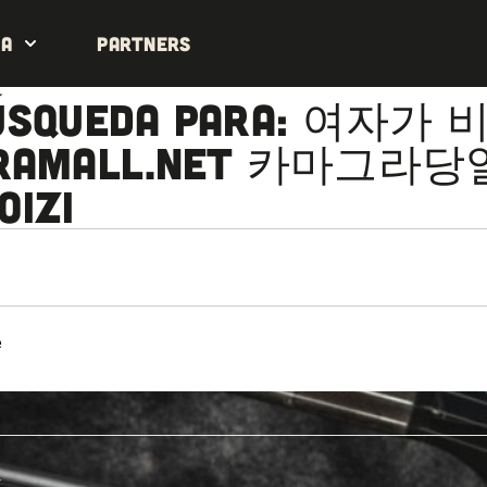
da
Partners
 búsqueda para: 여
gramall.net 카마그
izi
e