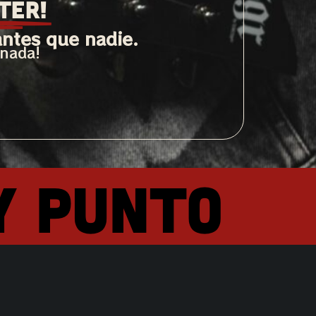
TER!
antes que nadie.
 nada!
y punto